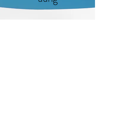
ludmilla.weckerle@t-online.de
©2023 von LebensWert