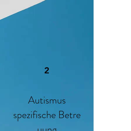
2
Autismus
spezifische
Betre
uung